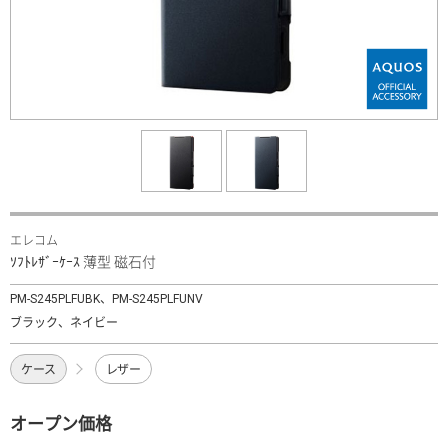
エレコム
ｿﾌﾄﾚｻﾞｰｹｰｽ 薄型 磁石付
PM-S245PLFUBK、PM-S245PLFUNV
ブラック、ネイビー
ケース
レザー
オープン価格