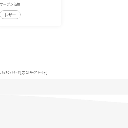
磁石付
オープン価格
レザー
ｽ ｶﾒﾗﾌｨﾙﾀｰ対応 ｽﾄﾗｯﾌﾟｼｰﾄ付