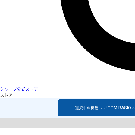
シャープ公式ストア
ストア
J:COM BASIO a
選択中の機種 ：