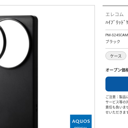
エレコム
ﾊｲﾌﾞﾘｯﾄﾞ
PM-S245CA
ブラック
ケース
オープン価
ご注意：製品
サービス等の
責任も負いま
せいただきま