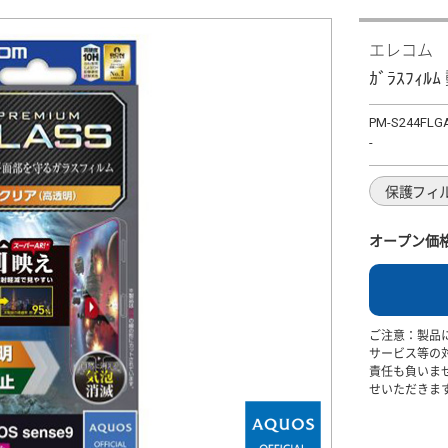
エレコム
ｶﾞﾗｽﾌｨ
PM-S244FLG
-
保護フィ
オープン価
ご注意：製品
サービス等の
責任も負いま
せいただきま