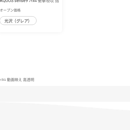
AQUOS sense9 ﾌｨﾙﾑ 衝撃吸収 指
紋防止 ...
オープン価格
光沢（グレア）
ﾌｨﾙﾑ 動画映え 高透明