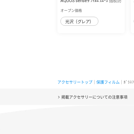
AQUOS sense9 ﾌｨﾙﾑ ｽﾑｰｽ 指紋防
止 高透明
オープン価格
光沢（グレア）
アクセサリートップ
｜
保護フィルム
｜ｶﾞﾗｽ
掲載アクセサリーについての注意事項