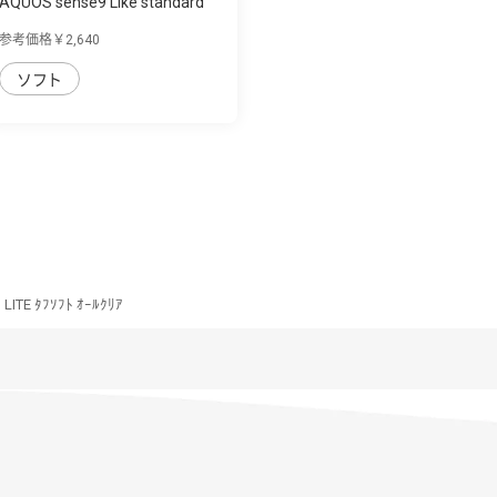
AQUOS sense9 Like standard
Puffull 耐...
参考価格￥2,640
ソフト
LITE ﾀﾌｿﾌﾄ ｵｰﾙｸﾘｱ