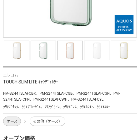
エレコム
TOUGH SLIM LITE ｷｬﾝﾃﾞｨｶﾗｰ
PM-S244TSLAFCBK、PM-S244TSLAFCGB、PM-S244TSLAFCGN、PM-
S244TSLAFCPN、PM-S244TSLAFCWH、PM-S244TSLAFCYL
ｸﾘｱﾌﾞﾗｯｸ、ｸﾘｱｸﾞﾚｰｼﾞｭ、ｸﾘｱｸﾞﾘｰﾝ、ｸﾘｱﾋﾟﾝｸ、ｸﾘｱﾎﾜｲﾄ、ｸﾘｱｲｴﾛｰ
ケース
その他（ケース）
オープン価格