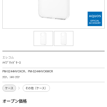
エレコム
ﾊｲﾌﾞﾘｯﾄﾞｹｰｽ
PM-S244HVCKCR、PM-S244HVCKMCR
ｸﾘｱ、ｼﾙｷｰｸﾘｱ
ケース
その他（ケース）
オープン価格