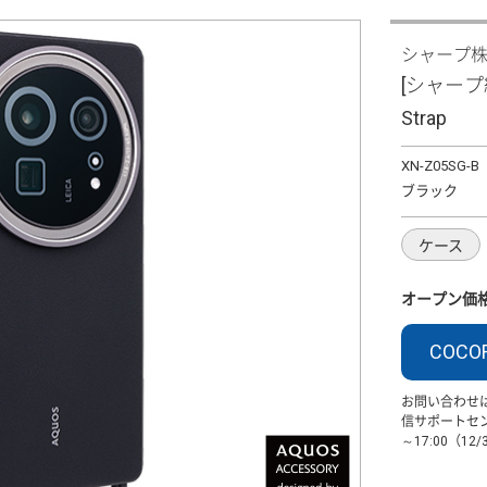
シャープ
[シャープ純正
Strap
XN-Z05SG-B
ブラック
ケース
オープン価
COCO
お問い合わせ
信サポートセンター
～17:00（12