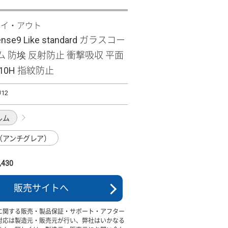
レイ・アウト
ense9 Like standard ガラスコー
 防埃 反射防止 衝撃吸収 平面
10H 指紋防止
U12
ルム
（アンチグレア）
430
販売サイトへ
に関する販売・製品保証・サポート・アフター
対応は製造元・販売元が行い、弊社はいかなる