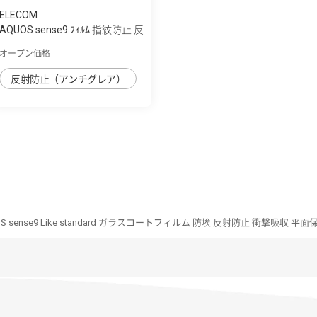
ELECOM
AQUOS sense9 ﾌｨﾙﾑ 指紋防止 反
射防止
オープン価格
反射防止（アンチグレア）
S sense9 Like standard ガラスコートフィルム 防埃 反射防止 衝撃吸収 平