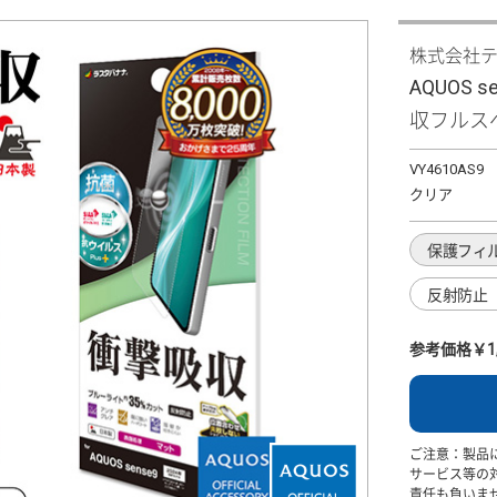
株式会社
AQUOS
収フルス
VY4610AS9
クリア
保護フィ
反射防止
参考価格￥1,
ご注意：製品
サービス等の
責任も負いま