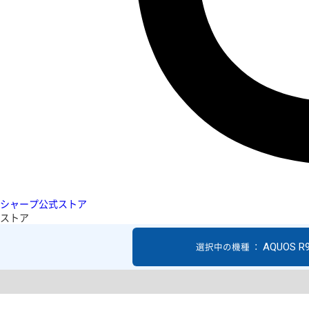
シャープ公式ストア
ストア
AQUOS R
選択中の機種 ：