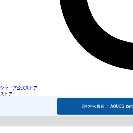
シャープ公式ストア
ストア
AQUOS zer
選択中の機種 ：