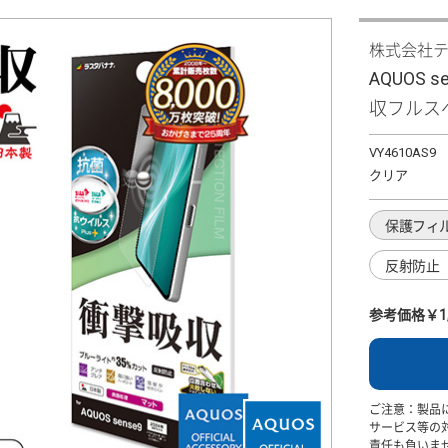
株式会社
AQUOS
収フルス
VY4610AS9
クリア
保護フィ
反射防止
参考価格￥1,
ご注意：製品
サービス等の
責任も負いま