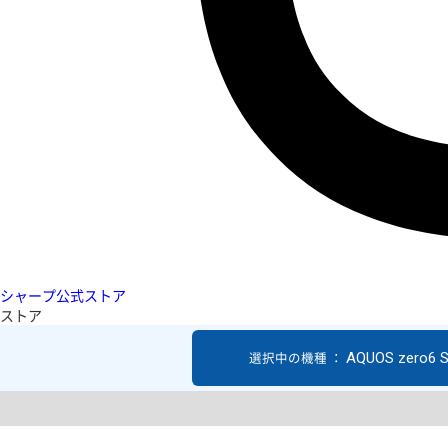
シャープ公式ストア
ストア
AQUOS zero6 
選択中の機種 ：