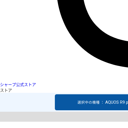
シャープ公式ストア
ストア
AQUOS R9 p
選択中の機種 ：