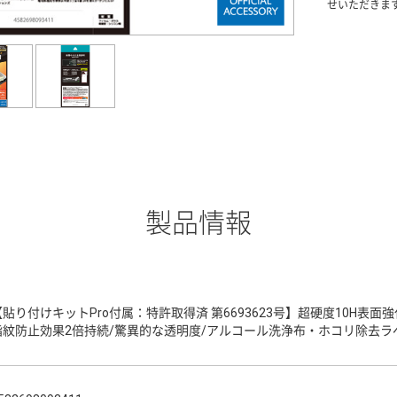
せいただきま
製品情報
【貼り付けキットPro付属：特許取得済 第6693623号】超硬度10H表
指紋防止効果2倍持続/驚異的な透明度/アルコール洗浄布・ホコリ除去