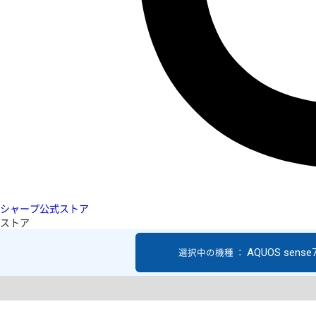
シャープ公式ストア
ストア
AQUOS sense7
選択中の機種 ：