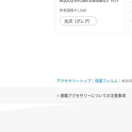
AQUOS R9 Like standard ｶﾞﾗｽﾌｨ
ﾙﾑ 10H 光沢
参考価格￥1,540
光沢（グレア）
アクセサリートップ
｜
保護フィルム
｜AQUO
掲載アクセサリーについての注意事項