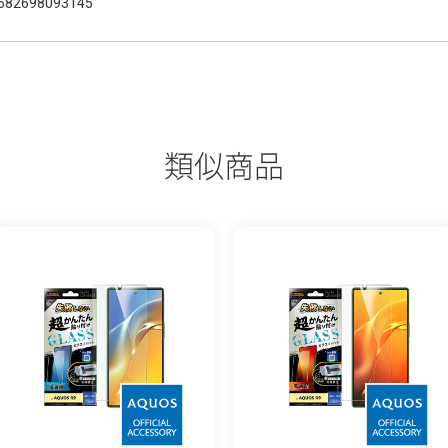
582698093145
類似商品