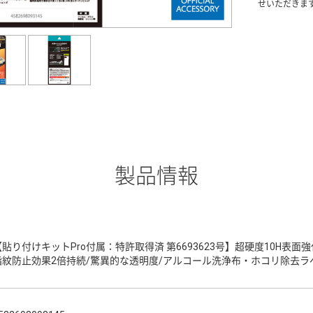
せいただきま
製品情報
【貼り付けキットPro付属：特許取得済 第6693623号】超硬度10H表
指紋防止効果2倍持続/驚異的な透明度/アルコール洗浄布・ホコリ除去