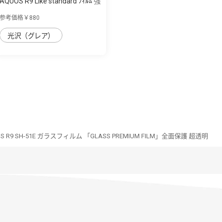
AQUOS R9 Like standard ﾌｨﾙﾑ 強
粘着 ｶﾒ...
参考価格￥880
光沢（グレア）
S R9 SH-51E ガラスフィルム 「GLASS PREMIUM FILM」全面保護 超透明