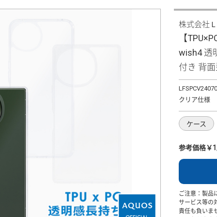
株式会社
【TPU×
wish4
付き 背
LFSPCV2407
クリア仕様
ケース
参考価格￥1,
ご注意：製品
サービス等の
責任も負いま