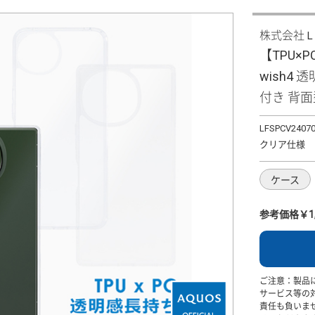
株式会社
【TPU×
wish4
付き 背
LFSPCV2407
クリア仕様
ケース
参考価格￥1,
ご注意：製品
サービス等の
責任も負いま