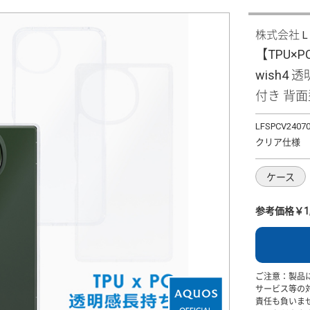
株式会社
【TPU×
wish4
付き 背
LFSPCV2407
クリア仕様
ケース
参考価格￥1,
ご注意：製品
サービス等の
責任も負いま