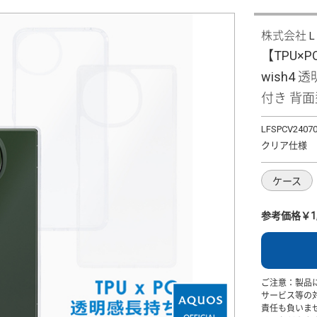
株式会社
【TPU×
wish4
付き 背
LFSPCV2407
クリア仕様
ケース
参考価格￥1,
ご注意：製品
サービス等の
責任も負いま