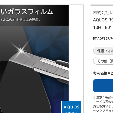
株式会社
AQUOS R
10H 18
RT-AQFS2F/P
保護フィ
その他（
参考価格￥2,
ご注意：製品
サービス等の
責任も負いま
せいただきま