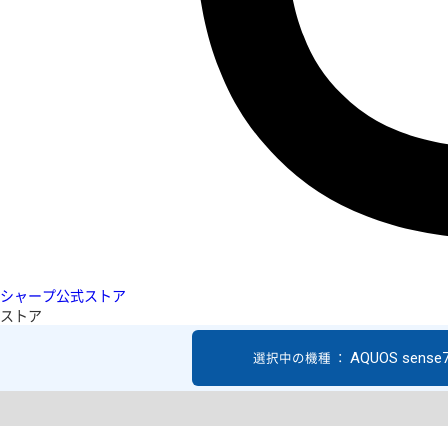
シャープ公式ストア
ストア
AQUOS sense7
選択中の機種 ：