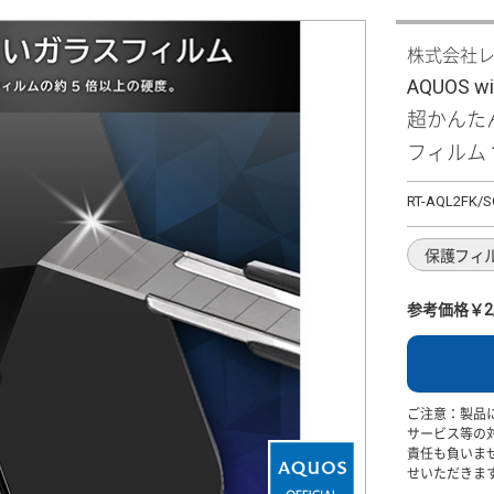
株式会社
AQUOS w
超かんた
フィルム 
RT-AQL2FK/
保護フィ
参考価格￥2,
ご注意：製品
サービス等の
責任も負いま
せいただきま