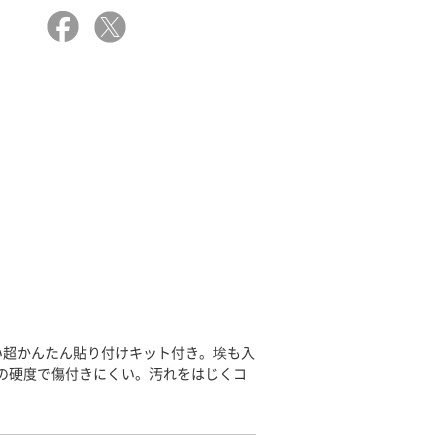
い超かんたん貼り付けキット付き。埃も入
上の硬度で傷付きにくい。汚れをはじくコ