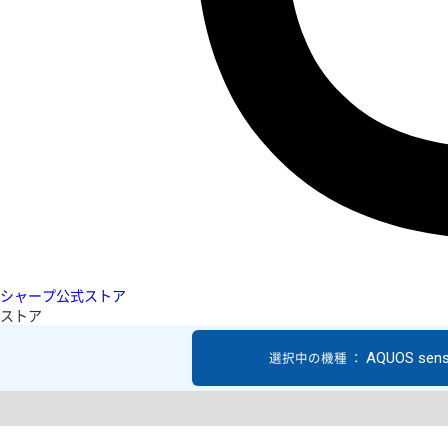
シャープ公式ストア
ストア
AQUOS sen
選択中の機種 ：