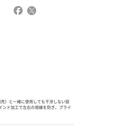
別売）と一緒に使用しても干渉しない設
ラインド加工で左右の視線を防ぎ、プライ
。