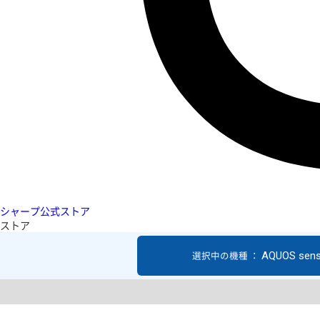
シャープ公式ストア
ストア
AQUOS sen
選択中の機種 ：