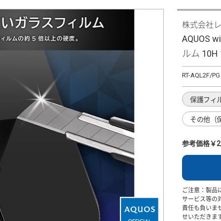
株式会社
AQUOS w
ルム 10H
RT-AQL2F/PG
保護フィ
その他（
参考価格￥2,
ご注意：製品
サービス等の
責任も負いま
せいただきま