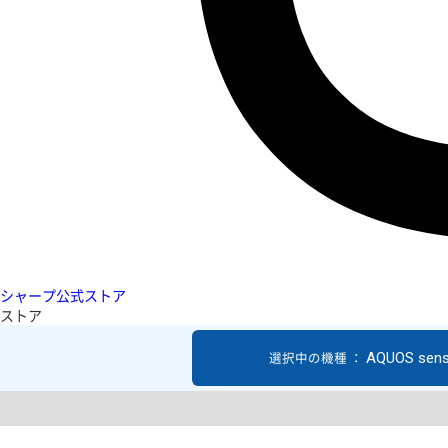
シャープ公式ストア
ストア
AQUOS sen
選択中の機種 ：