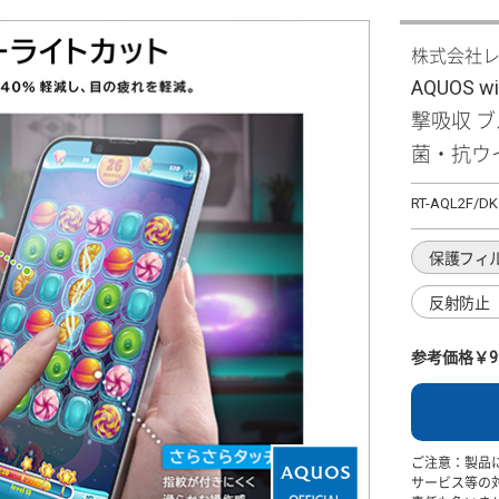
株式会社
AQUOS w
撃吸収 
菌・抗ウ
RT-AQL2F/DK
保護フィ
反射防止
参考価格￥9
ご注意：製品
サービス等の