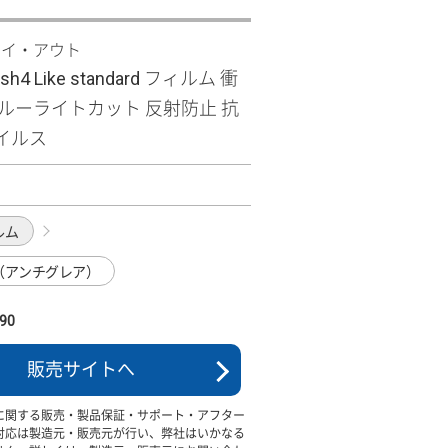
レイ・アウト
ish4 Like standard フィルム 衝
ブルーライトカット 反射防止 抗
イルス
ルム
（アンチグレア）
90
販売サイトへ
に関する販売・製品保証・サポート・アフター
対応は製造元・販売元が行い、弊社はいかなる