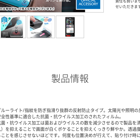
責任も負いま
せいただきま
製品情報
ブルーライト/指紋を防ぎ指滑り抜群の反射防止タイプ。太陽光や照明の反
安全性基準に適合した抗菌・抗ウイルス加工のされたフィルム。
抗菌・抗ウイルス加工は菌およびウイルスの数を減少させるので製品を
乱）を抑えることで画面が白くボケることを抑えくっきり鮮やか。透過度
ることを感じさせないほどです。何度も位置決めが行えて、貼り付け時