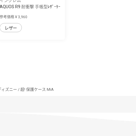
イングレム
AQUOS R9 耐衝撃 手帳型ﾚｻﾞｰｹｰ
ｽ Raffine
参考価格￥3,960
レザー
 ディズニー / 超! 保護ケース MiA