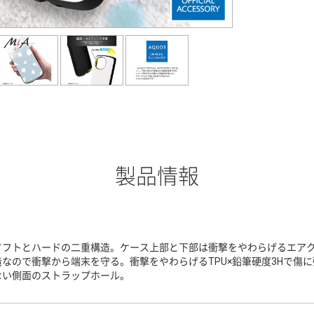
製品情報
ソフトとハードの二重構造。ケース上部と下部は衝撃をやわらげるエア
造なので衝撃から端末を守る。衝撃をやわらげるTPU×鉛筆硬度3Hで傷
ない側面のストラップホール。