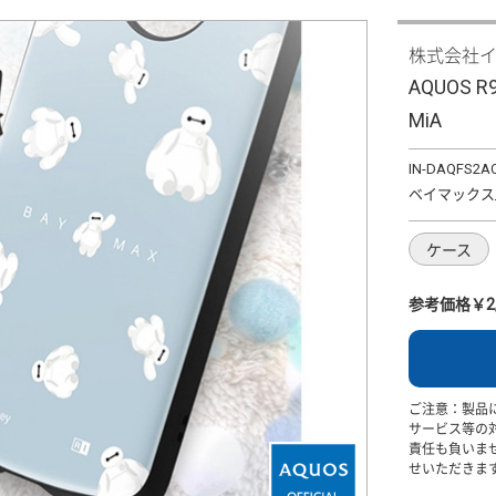
株式会社
AQUOS 
MiA
IN-DAQFS2A
ベイマックス
ケース
参考価格￥2,
ご注意：製品
サービス等の
責任も負いま
せいただきま