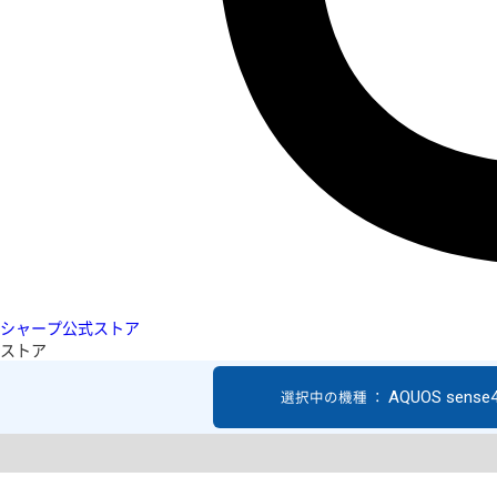
シャープ公式ストア
ストア
AQUOS sense4
選択中の機種 ：