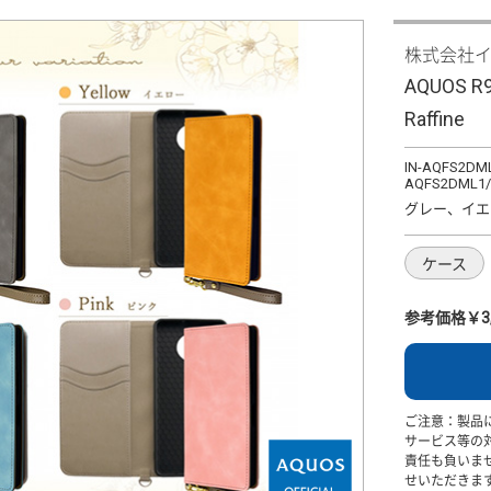
株式会社
AQUOS
Raffine
IN-AQFS2DML
AQFS2DML1/
グレー、イエ
ケース
参考価格￥3,
ご注意：製品
サービス等の
責任も負いま
せいただきま