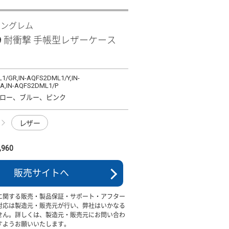
イングレム
 R9 耐衝撃 手帳型レザーケース
1/GR,IN-AQFS2DML1/Y,IN-
A,IN-AQFS2DML1/P
ロー、ブルー、ピンク
レザー
960
販売サイトへ
に関する販売・製品保証・サポート・アフター
対応は製造元・販売元が行い、弊社はいかなる
せん。詳しくは、製造元・販売元にお問い合わ
すようお願いいたします。