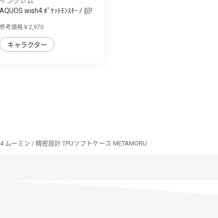
イングレム
AQUOS wish4 ﾎﾟｹｯﾄﾓﾝｽﾀｰ / 超!
保護ｹｰｽ MiA
参考価格￥2,970
キャラクター
sh4 ムーミン / 精密設計 TPUソフトケース METAMORU