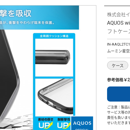
株式会社
AQUOS 
フトケース
IN-AAQL2TC
ムーミン星空
ケース
参考価格￥2,
ご注意：製品
サービス等の
責任も負いま
せいただきま