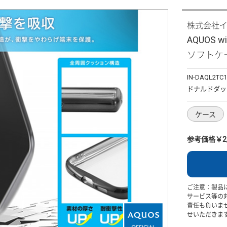
株式会社
AQUOS 
ソフトケー
IN-DAQL2TC
ドナルドダッ
ケース
参考価格￥2,
ご注意：製品
サービス等の
責任も負いま
せいただきま