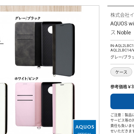
株式会社
AQUOS 
ス Noble
IN-AQL2LBC1
AQL2LBC14/
グレー/ブラ
ケース
参考価格￥3,
ご注意：製品
サービス等の
責任も負いま
せいただきま