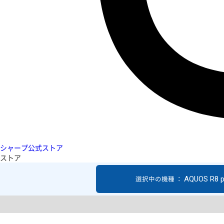
シャープ公式ストア
ストア
AQUOS R8 p
選択中の機種 ：