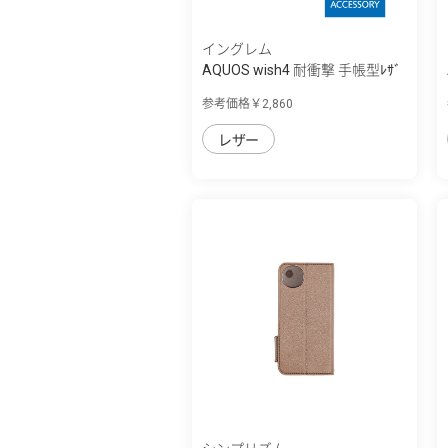
イングレム
AQUOS wish4 耐衝撃 手帳型ﾚｻﾞ
ｰｹｰｽ ｼﾝﾌﾟﾙ
参考価格￥2,860
レザー