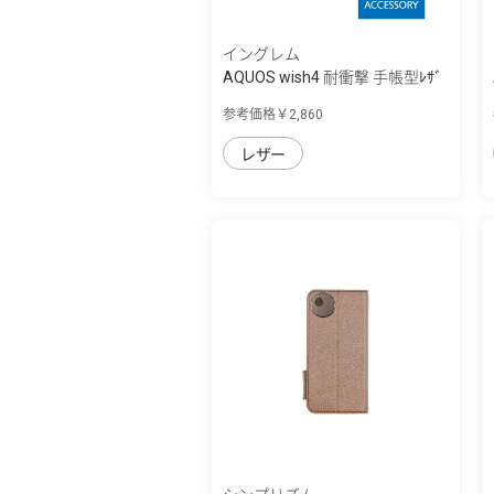
イングレム
AQUOS wish4 耐衝撃 手帳型ﾚｻﾞ
ｰｹｰｽ ｼﾝﾌﾟﾙ
参考価格￥2,860
レザー