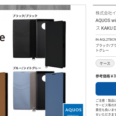
株式会社
AQUOS 
ス KAKU D
IN-AQL2TBC9
ブラック/ブ
トグレー
ケース
参考価格￥3,
ご注意：製品
サービス等の
責任も負いま
せいただきま