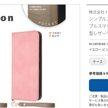
株式会社
シンプルスマホ
プルスマホ6 
型レザーケー
IN-S859DML1
イエロー,ピ
ケース
参考価格￥4,
ご注意：製品
サービス等の
責任も負いま