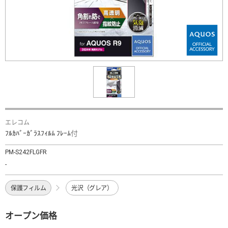
エレコム
ﾌﾙｶﾊﾞｰｶﾞﾗｽﾌｨﾙﾑ ﾌﾚｰﾑ付
PM-S242FLGFR
-
保護フィルム
光沢（グレア）
オープン価格