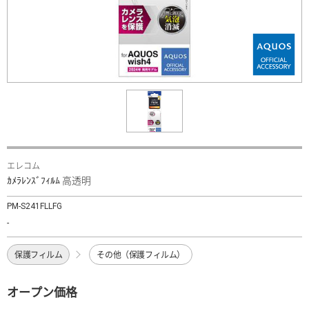
エレコム
ｶﾒﾗﾚﾝｽﾞﾌｨﾙﾑ 高透明
PM-S241FLLFG
-
保護フィルム
その他（保護フィルム）
オープン価格