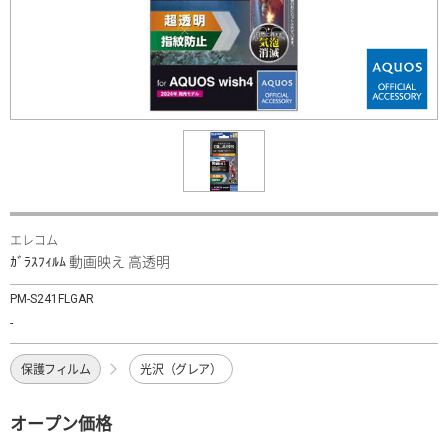
エレコム
ｶﾞﾗｽﾌｨﾙﾑ 動画映え 高透明
PM-S241FLGAR
-
保護フィルム
光沢（グレア）
オープン価格