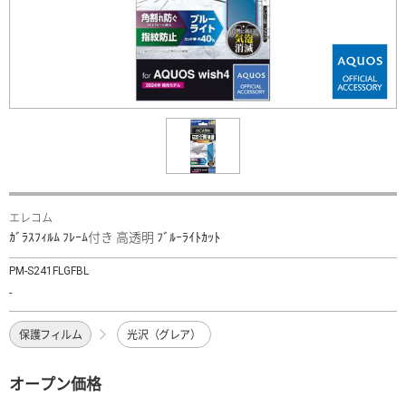
エレコム
ｶﾞﾗｽﾌｨﾙﾑ ﾌﾚｰﾑ付き 高透明 ﾌﾞﾙｰﾗｲﾄｶｯﾄ
PM-S241FLGFBL
-
保護フィルム
光沢（グレア）
オープン価格