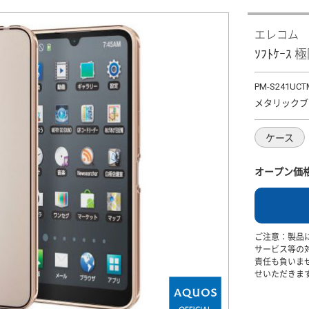
エレコム
ｿﾌﾄｹｰｽ 極
PM-S241UC
メタリックブ
ケース
オープン価
ご注意：製品
サービス等の
責任も負いま
せいただきま