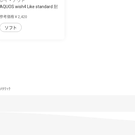
レイ・アウト
AQUOS wish4 Like standard 耐
衝撃ｹｰｽ P...
参考価格￥2,420
ソフト
ﾒﾀﾘｯｸ