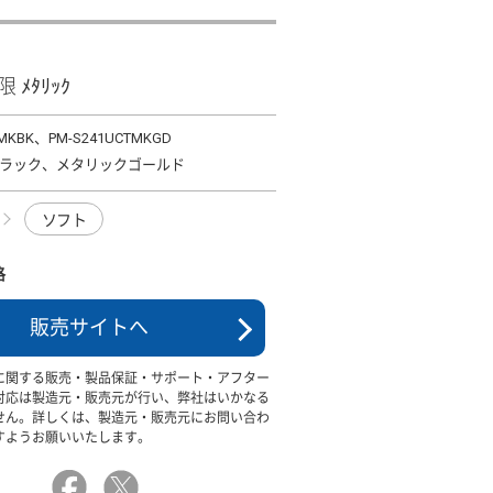
限 ﾒﾀﾘｯｸ
TMKBK、PM-S241UCTMKGD
ラック、メタリックゴールド
ソフト
格
販売サイトへ
に関する販売・製品保証・サポート・アフター
対応は製造元・販売元が行い、弊社はいかなる
せん。詳しくは、製造元・販売元にお問い合わ
すようお願いいたします。