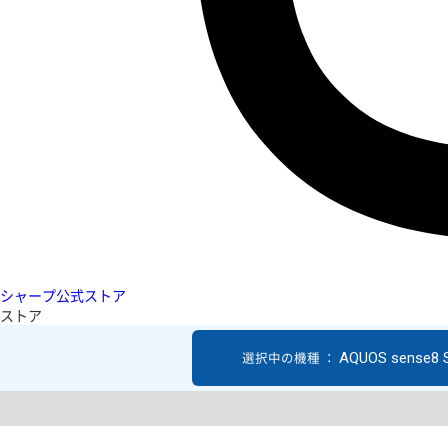
シャープ公式ストア
ストア
AQUOS sense8 
選択中の機種 ：