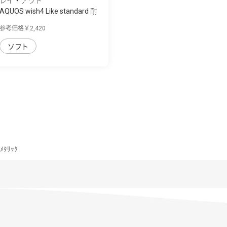
レイ・アウト
AQUOS wish4 Like standard 耐
衝撃ｹｰｽ P...
参考価格￥2,420
ソフト
ﾒﾀﾘｯｸ