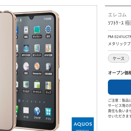
エレコム
ｿﾌﾄｹｰｽ 極
PM-S241UC
メタリックブ
ケース
オープン価
ご注意：製品
サービス等の
責任も負いま
せいただきま