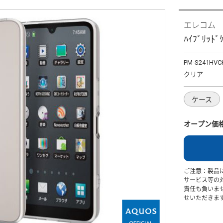
エレコム
ﾊｲﾌﾞﾘｯﾄﾞ
PM-S241HV
クリア
ケース
オープン価
ご注意：製品
サービス等の
責任も負いま
せいただきま