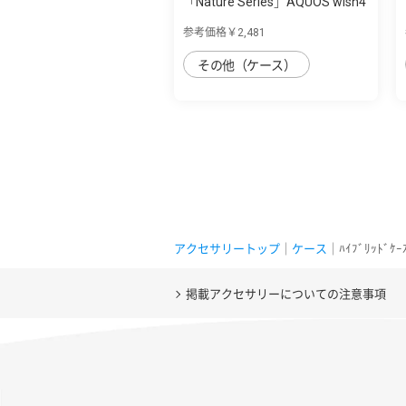
「Nature Series」AQUOS wish4
用 天然木...
参考価格￥2,481
その他（ケース）
アクセサリートップ
｜
ケース
｜ﾊｲﾌﾞﾘｯﾄﾞｹｰ
掲載アクセサリーについての注意事項