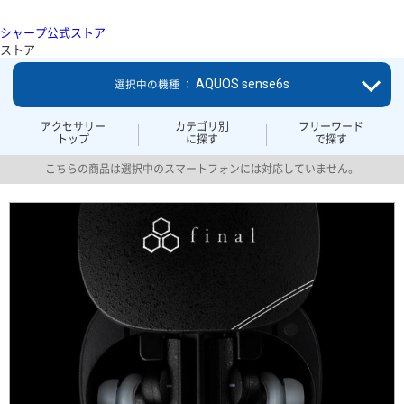
シャープ公式ストア
ストア
AQUOS sense6s
選択中の機種 ：
アクセサリー
カテゴリ別
フリーワード
トップ
に探す
で探す
こちらの商品は選択中のスマートフォンには対応していません。