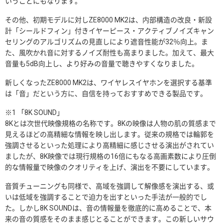
いうことにもなります。
その他、初期モデルに対しZE8000 MK2は、内部構造の改良・新設
計「シールドフィン」付きイヤーピース・アクティブノイズキャン
セリングのアルゴリズムの見直しにより遮音性能が32％向上。ま
た、風吹かれ音に対するノイズ耐性も高まりました。加えて、最大
音量も5dB向上し、より好みの音量で聴きやすくなりました。
新しくなったZE8000 MK2は、ワイヤレスイヤホンを選択する基準
は「音」だという方に、自信を持っておすすめできる製品です。
※1 「8K SOUND」
8Kとは次世代映像規格の名称です。8Kの映像は人物の肌の質感まで
見えるほどの高精細な情報を映し出します。従来の規格では輪郭を
強調させるといった処理により高精細に感じさせる演出がされてい
ましたが、8K映像では現行規格の16倍にもなる高画素数により圧倒
的な情報量で映像のクオリティを上げ、演出を不要にしています。
音質チューニングも同様で、高域を強調して解像感を演出する、或
いは低域を強調することで迫力を出すといった手法が一般的でし
た。しかし8K SOUNDは、音の情報量を徹底的に高めることで、本
来の音の質感をそのまま感じとることができます。この新しいサウ