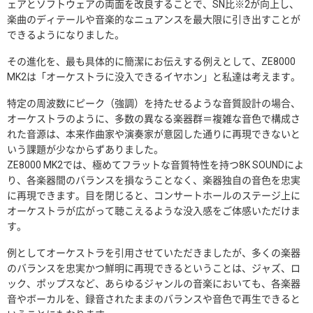
ェアとソフトウェアの両面を改良することで、SN比※2が向上し、
楽曲のディテールや音楽的なニュアンスを最大限に引き出すことが
できるようになりました。
その進化を、最も具体的に簡潔にお伝えする例えとして、ZE8000
MK2は「オーケストラに没入できるイヤホン」と私達は考えます。
特定の周波数にピーク（強調）を持たせるような音質設計の場合、
オーケストラのように、多数の異なる楽器群＝複雑な音色で構成さ
れた音源は、本来作曲家や演奏家が意図した通りに再現できないと
いう課題が少なからずありました。
ZE8000 MK2では、極めてフラットな音質特性を持つ8K SOUNDによ
り、各楽器間のバランスを損なうことなく、楽器独自の音色を忠実
に再現できます。目を閉じると、コンサートホールのステージ上に
オーケストラが広がって聴こえるような没入感をご体感いただけま
す。
例としてオーケストラを引用させていただきましたが、多くの楽器
のバランスを忠実かつ鮮明に再現できるということは、ジャズ、ロ
ック、ポップスなど、あらゆるジャンルの音楽においても、各楽器
音やボーカルを、録音されたままのバランスや音色で再生できると