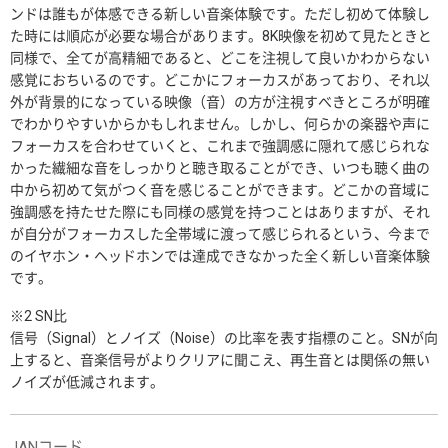
ンドは誰もが体感できる新しい音楽体験です。ただし初めて体験し
た時には順応が必要な場合があります。8K映像を初めて見たときと
同様で、全てが高精細であると、どこを注視して良いかわからない
感覚におちいるのです。どこかにフォーカスがあっており、それ以
外が背景的になっている映像（音）の方が注視すべきところが明確
でわかりやすいからかもしれません。しかし、何らかの楽器や声に
フォーカスを合わせていくと、これまで強調感に隠れて感じられな
かった繊細な音をしっかりと聴き取ることができ、いつも聴く曲の
中から初めて気がつく音を感じることができます。どこかの音域に
強調感を持たせた際にも同様の感覚を持つことはありますが、それ
が自分がフォーカスした全帯域に渡って感じられるという、今まで
のイヤホン・ヘッドホンでは達成できなかった全く新しい音楽体験
です。
※2 SN比
信号（Signal）とノイズ（Noise）の比率を表す指標のこと。SNが向
上すると、音楽信号がよりクリアに聞こえ、再生音とは関係の無い
ノイズが低減されます。
JANコード