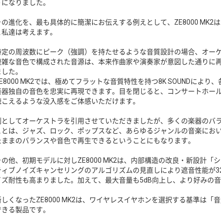
うになりました。
その進化を、最も具体的に簡潔にお伝えする例えとして、ZE8000 MK
と私達は考えます。
特定の周波数にピーク（強調）を持たせるような音質設計の場合、オー
複雑な音色で構成された音源は、本来作曲家や演奏家が意図した通りに
ました。
ZE8000 MK2では、極めてフラットな音質特性を持つ8K SOUNDに
楽器独自の音色を忠実に再現できます。目を閉じると、コンサートホー
聴こえるような没入感をご体感いただけます。
例としてオーケストラを引用させていただきましたが、多くの楽器のバ
ことは、ジャズ、ロック、ポップスなど、あらゆるジャンルの音楽にお
たままのバランスや音色で再生できるということにもなります。
その他、初期モデルに対しZE8000 MK2は、内部構造の改良・新設計
ティブノイズキャンセリングのアルゴリズムの見直しにより遮音性能が3
イズ耐性も高まりました。加えて、最大音量も5dB向上し、より好みの
新しくなったZE8000 MK2は、ワイヤレスイヤホンを選択する基準は
できる製品です。