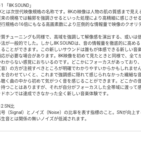
1 「8K SOUND」
8Kとは次世代映像規格の名称です。8Kの映像は人物の肌の質感まで見
従来の規格では輪郭を強調させるといった処理により高精細に感じさせる
現行規格の16倍にもなる高画素数により圧倒的な情報量で映像のクオリ
音質チューニングも同様で、高域を強調して解像感を演出する、或いは
手法が一般的でした。しかし8K SOUNDは、音の情報量を徹底的に高
とることができます。この新しいサウンドは誰もが体感できる新しい音
順応が必要な場合があります。8K映像を初めて見たときと同様で、全て
かわからない感覚におちいるのです。どこかにフォーカスがあっており
（音）の方が注視すべきところが明確でわかりやすいからかもしれませ
スを合わせていくと、これまで強調感に隠れて感じられなかった繊細な
も聴く曲の中から初めて気がつく音を感じることができます。どこかの
を持つことはありますが、それが自分がフォーカスした全帯域に渡って
ッドホンでは達成できなかった全く新しい音楽体験です。
2 SN比
信号（Signal）とノイズ（Noise）の比率を表す指標のこと。SNが
再生音とは関係の無いノイズが低減されます。