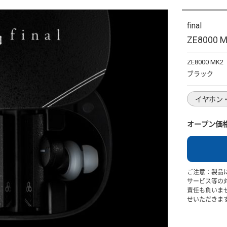
final
ZE8000 
ZE8000 MK2
ブラック
イヤホン
オープン価
ご注意：製品
サービス等の
責任も負いま
せいただきま