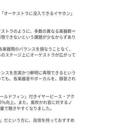
2は「オーケストラに没入できるイヤホン」
ケストラのように、多数の異なる楽器群＝
再現できないという課題が少なからずあり
より、各楽器間のバランスを損なうことなく、
ルのステージ上にオーケストラが広がって
ランスを忠実かつ鮮明に再現できるという
いても、各楽器音やボーカルを、録音され
「シールドフィン」付きイヤーピース・アク
2％向上。また、風吹かれ音に対するノ
音量で聴きやすくなりました。
「音」だという方に、自信を持っておすすめ