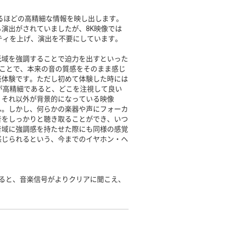
えるほどの高精細な情報を映し出します。
演出がされていましたが、8K映像では
ティを上げ、演出を不要にしています。
低域を強調することで迫力を出すといった
めることで、本来の音の質感をそのまま感じ
楽体験です。ただし初めて体験した時には
が高精細であると、どこを注視して良い
、それ以外が背景的になっている映像
ん。しかし、何らかの楽器や声にフォーカ
音をしっかりと聴き取ることができ、いつ
音域に強調感を持たせた際にも同様の感覚
感じられるという、今までのイヤホン・ヘ
向上すると、音楽信号がよりクリアに聞こえ、