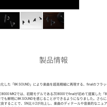
製品情報
進化した「8K SOUND」により楽曲を超高精細に再現する、finalのフ
ZE8000 MK2では、初期モデルであるZE8000でfinalが初めて提案した
音でも鮮明に8K SOUNDを感じることができるようになりました。さ
改良することで、SN比※2が向上し、楽曲のディテールや音楽的なニュ