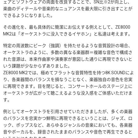
ェアとソフトウェアの両面を改良することで、SN比※2が向上し、
楽曲のディテールや音楽的なニュアンスを最大限に引き出すことが
できるようになりました。
その進化を、最も具体的に簡潔にお伝えする例えとして、ZE8000
MK2は「オーケストラに没入できるイヤホン」と私達は考えます。
特定の周波数にピーク（強調）を持たせるような音質設計の場合、
オーケストラのように、多数の異なる楽器群＝複雑な音色で構成さ
れた音源は、本来作曲家や演奏家が意図した通りに再現できないと
いう課題が少なからずありました。
ZE8000 MK2では、極めてフラットな音質特性を持つ8K SOUNDによ
り、各楽器間のバランスを損なうことなく、楽器独自の音色を忠実
に再現できます。目を閉じると、コンサートホールのステージ上に
オーケストラが広がって聴こえるような没入感をご体感いただけま
す。
例としてオーケストラを引用させていただきましたが、多くの楽器
のバランスを忠実かつ鮮明に再現できるということは、ジャズ、ロ
ック、ポップスなど、あらゆるジャンルの音楽においても、各楽器
音やボーカルを、録音されたままのバランスや音色で再生できると