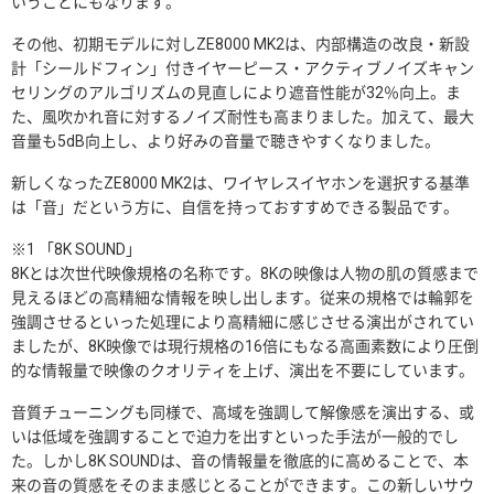
いうことにもなります。
その他、初期モデルに対しZE8000 MK2は、内部構造の改良・新設
計「シールドフィン」付きイヤーピース・アクティブノイズキャン
セリングのアルゴリズムの見直しにより遮音性能が32％向上。ま
た、風吹かれ音に対するノイズ耐性も高まりました。加えて、最大
音量も5dB向上し、より好みの音量で聴きやすくなりました。
新しくなったZE8000 MK2は、ワイヤレスイヤホンを選択する基準
は「音」だという方に、自信を持っておすすめできる製品です。
※1 「8K SOUND」
8Kとは次世代映像規格の名称です。8Kの映像は人物の肌の質感まで
見えるほどの高精細な情報を映し出します。従来の規格では輪郭を
強調させるといった処理により高精細に感じさせる演出がされてい
ましたが、8K映像では現行規格の16倍にもなる高画素数により圧倒
的な情報量で映像のクオリティを上げ、演出を不要にしています。
音質チューニングも同様で、高域を強調して解像感を演出する、或
いは低域を強調することで迫力を出すといった手法が一般的でし
た。しかし8K SOUNDは、音の情報量を徹底的に高めることで、本
来の音の質感をそのまま感じとることができます。この新しいサウ