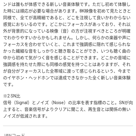
ンドは誰もが体感できる新しい音楽体験です。ただし初めて体験し
た時には順応が必要な場合があります。8K映像を初めて見たときと
同様で、全てが高精細であると、どこを注視して良いかわからない
感覚におちいるのです。どこかにフォーカスがあっており、それ以
外が背景的になっている映像（音）の方が注視すべきところが明確
でわかりやすいからかもしれません。しかし、何らかの楽器や声に
フォーカスを合わせていくと、これまで強調感に隠れて感じられな
かった繊細な音をしっかりと聴き取ることができ、いつも聴く曲の
中から初めて気がつく音を感じることができます。どこかの音域に
強調感を持たせた際にも同様の感覚を持つことはありますが、それ
が自分がフォーカスした全帯域に渡って感じられるという、今まで
のイヤホン・ヘッドホンでは達成できなかった全く新しい音楽体験
です。
※2 SN比
信号（Signal）とノイズ（Noise）の比率を表す指標のこと。SNが向
上すると、音楽信号がよりクリアに聞こえ、再生音とは関係の無い
ノイズが低減されます。
JANコード