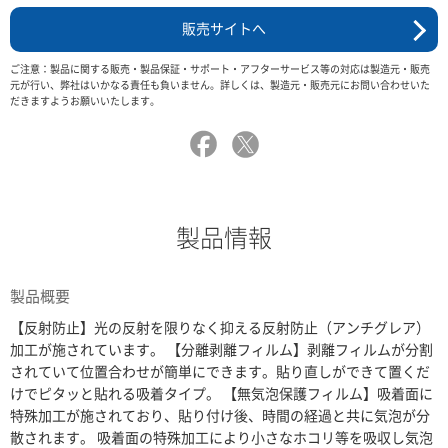
販売サイトへ
ご注意：製品に関する販売・製品保証・サポート・アフターサービス等の対応は製造元・販売
元が行い、弊社はいかなる責任も負いません。詳しくは、製造元・販売元にお問い合わせいた
だきますようお願いいたします。
製品情報
製品概要
【反射防止】光の反射を限りなく抑える反射防止（アンチグレア）
加工が施されています。 【分離剥離フィルム】剥離フィルムが分割
されていて位置合わせが簡単にできます。貼り直しができて置くだ
けでピタッと貼れる吸着タイプ。 【無気泡保護フィルム】吸着面に
特殊加工が施されており、貼り付け後、時間の経過と共に気泡が分
散されます。 吸着面の特殊加工により小さなホコリ等を吸収し気泡