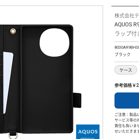
株式会社
AQUOS
ラップ付き
8030AR9BHS
ブラック
ケース
参考価格￥2,
ご注意：製品
サービス等の
責任も負いま
せいただきま