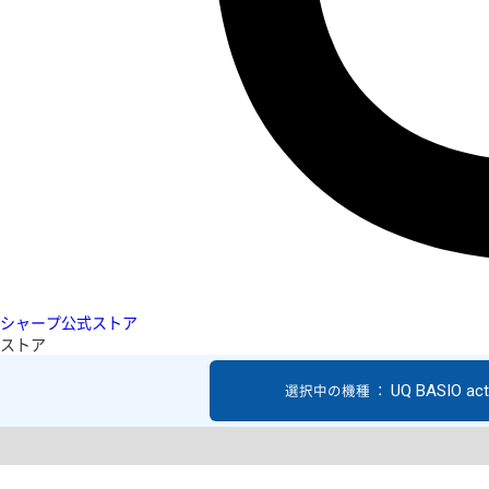
シャープ公式ストア
ストア
UQ BASIO act
選択中の機種 ：