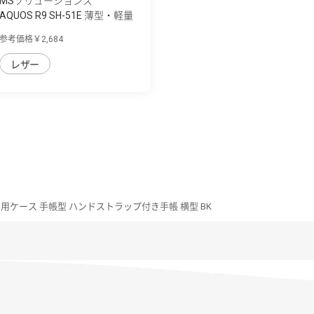
MSソリューションズ
AQUOS R9 SH-51E 薄型・軽量
PUレザー手...
参考価格￥2,684
レザー
9専用ケース 手帳型 ハンドストラップ付き手帳 横型 BK