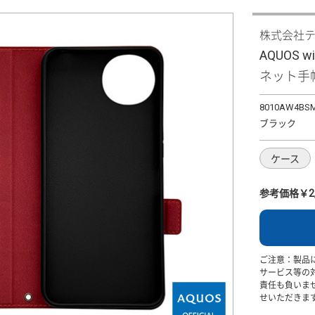
株式会社
AQUOS
ネット手帳
8010AW4BS
ブラック
ケース
参考価格￥2,
ご注意：製品
サービス等の
責任も負いま
せいただきま