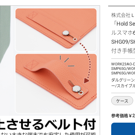
株式会社
「Hold 
ルスマホ6/BA
SHG09
付き手帳
WORK23AO-D
SMP65G/WOR
SMP65G/WOR
ダルグリーン
ー/スカイブ
ケース
参考価格￥2,