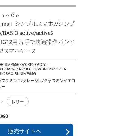
ＬｏｏＣｏ
Series」シンプルスマホ7/シンプ
SIO active/active2
/SHG12用 片手で快適操作 バンド
型スマホケース
G-SMP65G/WORK23AO-YL-
K23AO-FM-SMP65G/WORK23AO-GB-
K23AO-BU-SMP65G
/フラミンゴ/グレージュ/ジャスミンイエロ
ルー
レザー
980
販売サイトへ