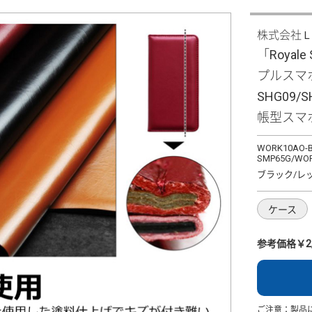
株式会社
「Royal
プルスマホ6/
SHG09
帳型スマ
WORK10AO-B
SMP65G/WOR
ブラック/レ
ケース
参考価格￥2,
ご注意：製品