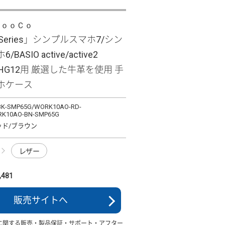
ＬｏｏＣｏ
e Series」シンプルスマホ7/シン
BASIO active/active2
/SHG12用 厳選した牛革を使用 手
ホケース
K-SMP65G/WORK10AO-RD-
K10AO-BN-SMP65G
ッド/ブラウン
レザー
481
販売サイトへ
に関する販売・製品保証・サポート・アフター