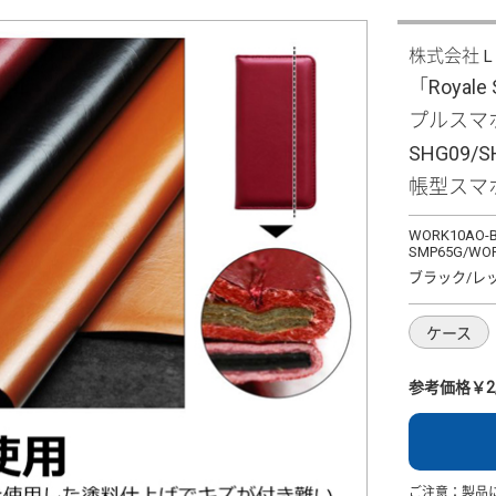
株式会社
「Royal
プルスマホ6/
SHG09
帳型スマ
WORK10AO-B
SMP65G/WOR
ブラック/レ
ケース
参考価格￥2,
ご注意：製品