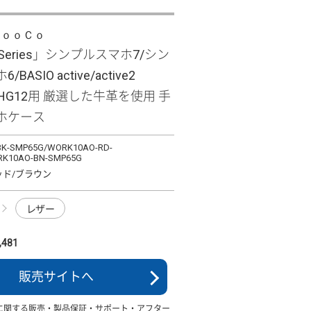
ＬｏｏＣｏ
e Series」シンプルスマホ7/シン
BASIO active/active2
/SHG12用 厳選した牛革を使用 手
ホケース
K-SMP65G/WORK10AO-RD-
K10AO-BN-SMP65G
ッド/ブラウン
レザー
481
販売サイトへ
に関する販売・製品保証・サポート・アフター