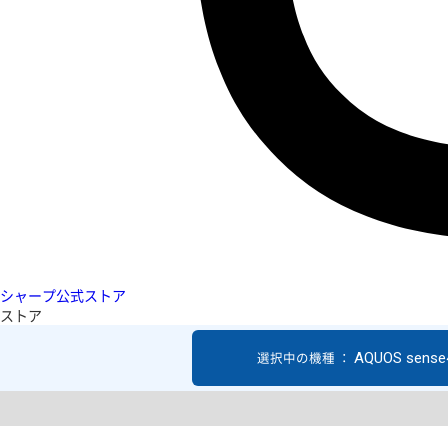
シャープ公式ストア
ストア
AQUOS sense4
選択中の機種 ：