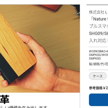
株式会社
「Natur
プルスマホ6/
SHG09
入れ対応
WORK08AO-K
SMP65G/WOR
SMP65G
桜/胡桃/竹/
ケース
参考価格￥2,