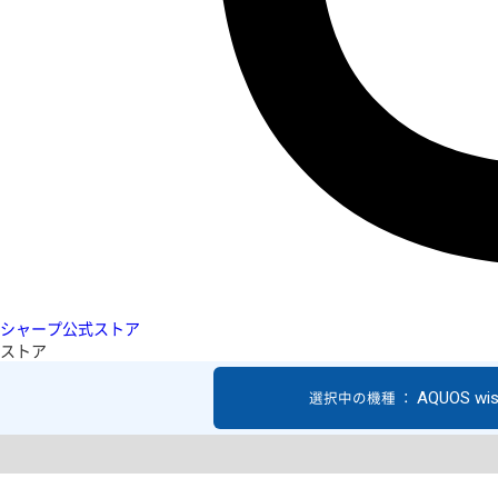
シャープ公式ストア
ストア
AQUOS wi
選択中の機種 ：