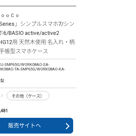
ＬｏｏＣｏ
e Series」シンプルスマホ7/シン
BASIO active/active2
/SHG12用 天然木使用 名入れ・柄
 手帳型スマホケース
U-SMP65G/WORK08AO-SA-
K08AO-TA-SMP65G/WORK08AO-KA-
花梨
その他（ケース）
481
販売サイトへ