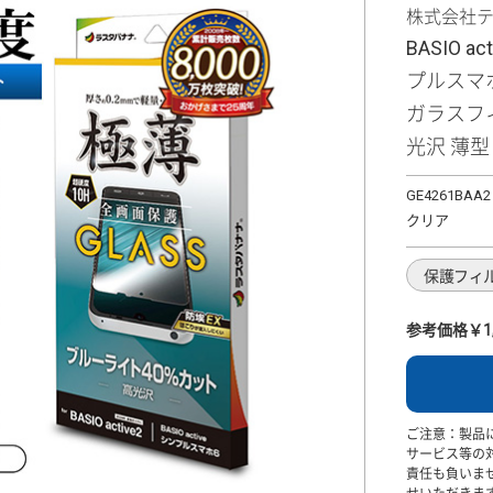
株式会社
BASIO ac
プルスマホ
ガラスフ
光沢 薄型 
GE4261BAA2
クリア
保護フィ
参考価格￥1,
ご注意：製品
サービス等の
責任も負いま