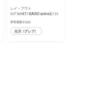
レイ・アウト
ｼﾝﾌﾟﾙｽﾏﾎ7 / BASIO active2 / ｼﾝ
ﾌﾟﾙｽﾏﾎ6...
参考価格￥660
光沢（グレア）