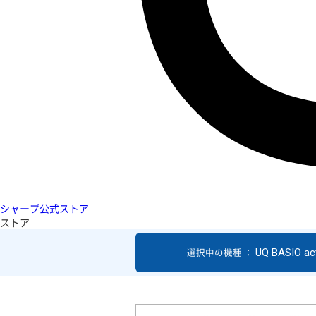
シャープ公式ストア
ストア
UQ BASIO act
選択中の機種 ：