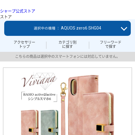
シャープ公式ストア
ストア
AQUOS zero6 SHG04
選択中の機種 ：
アクセサリー
カテゴリ別
フリーワード
トップ
に探す
で探す
こちらの商品は選択中のスマートフォンには対応していません。