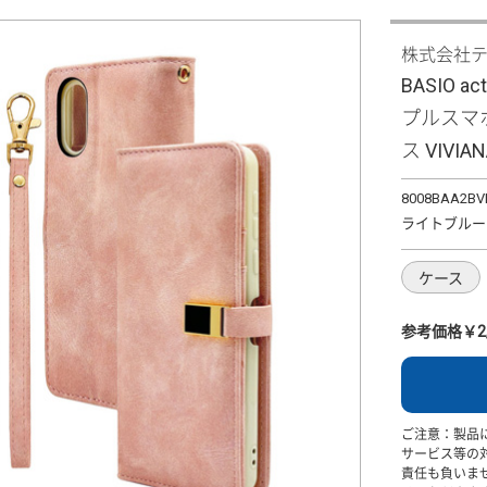
株式会社
BASIO ac
プルスマホ
ス VIVIA
8008BAA2BV
ライトブルー
ケース
参考価格￥2,
ご注意：製品
サービス等の
責任も負いま